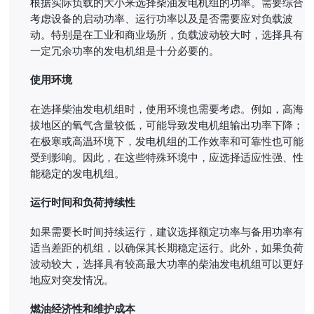
根据实际负载的大小来选择柴油发电机组的功率。需要综合
考虑设备的启动功率、运行功率以及是否需要应对负载波
动。特别是在工业和商业场所，负载波动较大时，选择具有
一定冗余功率的发电机组是十分必要的。
使用环境
在选择柴油发电机组时，使用环境也需要考虑。例如，高海
拔地区的氧气含量较低，可能导致发电机组输出功率下降；
在极寒或高温环境下，发电机组的工作效率和可靠性也可能
受到影响。因此，在这些特殊环境中，应选择适应性强、性
能稳定的发电机组。
运行时间和负荷持续性
如果需要长时间持续运行，建议选择额定功率与备用功率有
适当差距的机组，以确保其长期稳定运行。此外，如果负荷
波动较大，选择具有较高最大功率的柴油发电机组可以更好
地应对突发情况。
燃油经济性和维护成本