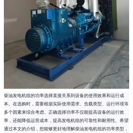
柴油发电机组的功率选择直接关系到设备的使用效果和运行成
本。在选购时，需要根据实际使用需求、负载类型、运行环境等
多个因素来综合考虑。正确选择功率不仅能提高设备的运行效
率，还能降低运营成本，提高发电机组的可靠性和耐用性。希望
通过本文的介绍，您能够更好地理解柴油发电机组的功率类型，