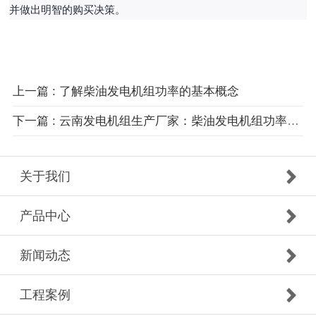
并做出明智的购买决策。
上一篇 : 了解柴油发电机组功率的基本概念
下一篇 : 云南发电机组生产厂家：柴油发电机组功率的计算方法
关于我们
产品中心
新闻动态
工程案例