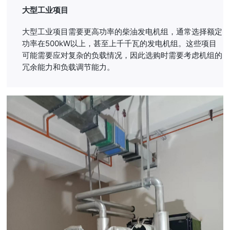
大型工业项目
大型工业项目需要更高功率的柴油发电机组，通常选择额定
功率在500kW以上，甚至上千千瓦的发电机组。这些项目
可能需要应对复杂的负载情况，因此选购时需要考虑机组的
冗余能力和负载调节能力。