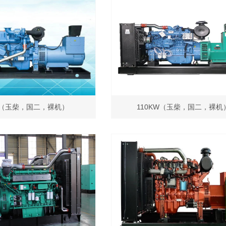
W（玉柴，国二，裸机）
110KW（玉柴，国二，裸机