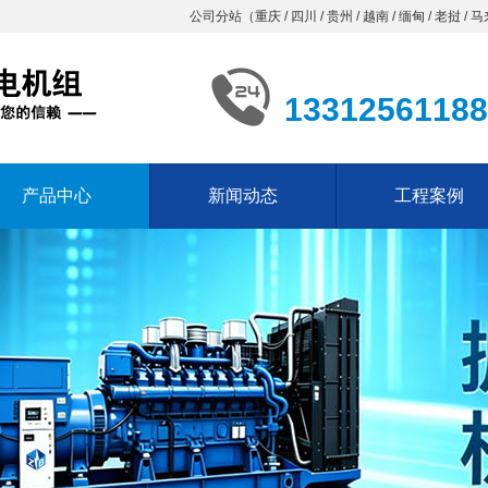
公司分站（
重庆
/
四川
/
贵州
/
越南
/
缅甸
/
老挝
/
马
13312561188
产品中心
新闻动态
工程案例