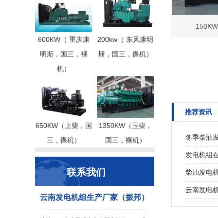
150
600KW（ 重庆康
200kw（ 东风康明
明斯，国三，裸
斯，国三，裸机）
机）
推荐资讯
650KW（上柴，国
1350KW（玉柴，
冬季柴油
三，裸机）
国三，裸机）
发电机组
联系我们
柴油发电
云南发电
云南发电机组生产厂家（振邦）