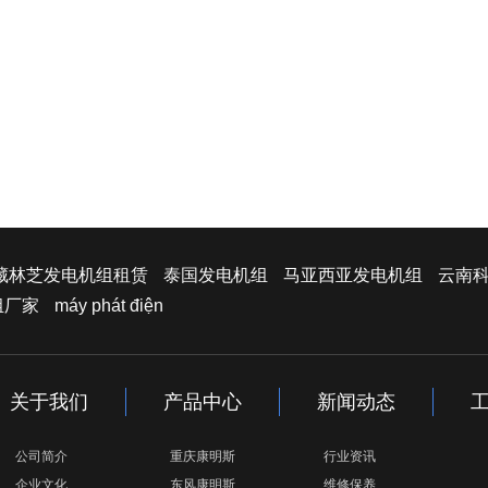
藏林芝发电机组租赁
泰国发电机组
马亚西亚发电机组
云南
组厂家
máy phát điện
关于我们
产品中心
新闻动态
公司简介
重庆康明斯
行业资讯
企业文化
东风康明斯
维修保养