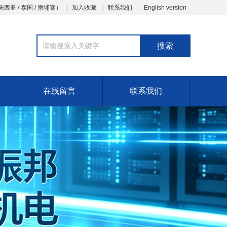
来西亚
/
泰国
/
柬埔寨
）
加入收藏
联系我们
English version
在线留言
联系我们